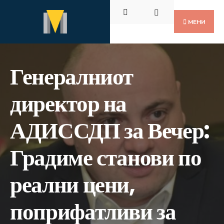
Пребарај
Скокни
за:
до
МЕНИ
содржината
Генералниот
директор на
АДИССДП за Вечер:
Градиме станови по
реални цени,
поприфатливи за