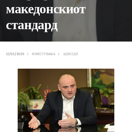
македонскиот
стандард
12/02/2025
|
ИЗВЕСТУВАЊА
|
АДИССДП