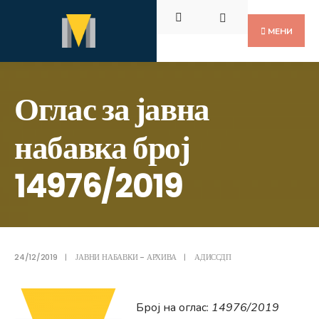
Пребарај
Скокни
за:
до
МЕНИ
содржината
Оглас за јавна
набавка број
14976/2019
24/12/2019
|
ЈАВНИ НАБАВКИ - АРХИВА
|
АДИССДП
Број на оглас:
14976/2019