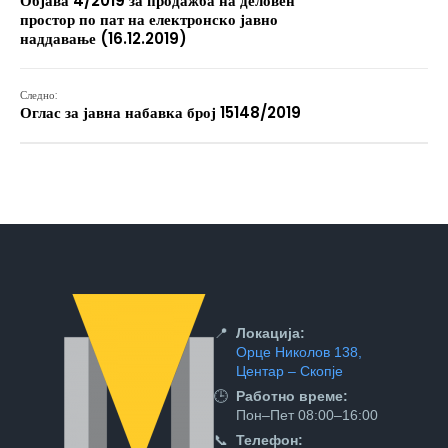
Објава 4/2019 за продажба на деловен
простор по пат на електронско јавно
наддавање (16.12.2019)
Следно:
Оглас за јавна набавка број 15148/2019
📍
Локација:
Орце Николов 138,
Центар – Скопје
🕒
Работно време:
Пон–Пет 08:00–16:00
📞
Телефон: