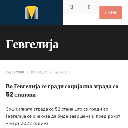
Пребарај
Скокни
за:
до
МЕНИ
содржината
Гевгелија
24/09/2019
|
ВО ГРАДБА
|
АДИССДП
Во Гевгелија се гради социјална зграда со
52 станови
Социјалната зграда со 52 стана што се гради во
Гевгелија се очекува да биде завршена и пред рокот
– март 2022 година.