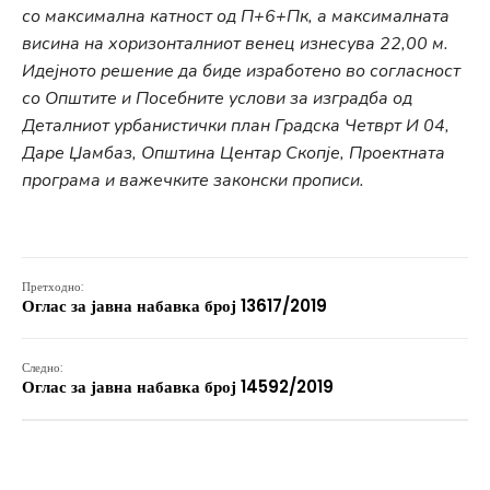
со максимална катност од П+6+Пк, а максималната
висина на хоризонталниот венец изнесува 22,00 м.
Идејното решение да биде изработено во согласност
со Општите и Посебните услови за изградба од
Деталниот урбанистички план Градска Четврт И 04,
Даре Џамбаз, Општина Центар Скопје, Проектната
програма и важечките законски прописи.
Претходно:
Оглас за јавна набавка број 13617/2019
Следно:
Оглас за јавна набавка број 14592/2019