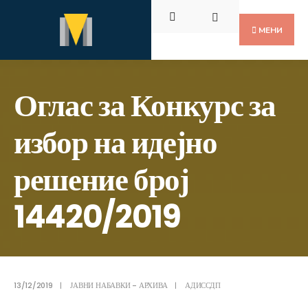
Пребарај
Скокни
за:
до
МЕНИ
содржината
Оглас за Конкурс за
избор на идејно
решение број
14420/2019
13/12/2019
|
ЈАВНИ НАБАВКИ - АРХИВА
|
АДИССДП