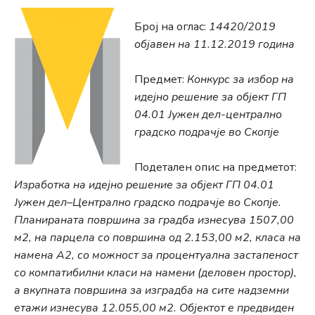
Број на оглас:
14420/2019
објавен на 11.12.2019 година
Предмет:
Конкурс за избор на
идејно решение за објект ГП
04.01 Јужен дел-централно
градско подрачје во Скопје
Подетален опис на предметот:
Изработка на идејно решение за објект ГП 04.01
Јужен дел–Централно градско подрачје во Скопје.
Планираната површина за градба изнесува 1507,00
м2, на парцела со површина од 2.153,00 м2, класа на
намена А2, со можност за процентуална застапеност
со компатибилни класи на намени (деловен простор),
а вкупната површина за изградба на сите надземни
етажи изнесува 12.055,00 м2. Објектот е предвиден