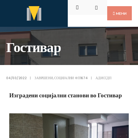
МЕНИ
Гостивар
04/03/2022
|
ЗАВРШЕНИ
,
СОЦИЈАЛНИ ФП1674
|
АДИССДП
Изградени социјални станови во Гостивар