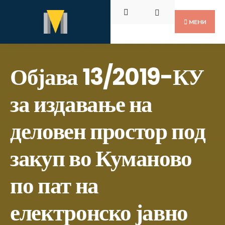
Пребарај
Скокни
за:
до
МЕНИ
содржината
Објава 13/2019-КУ
за издавање на
деловен простор под
закуп во Куманово
по пат на
електронско јавно