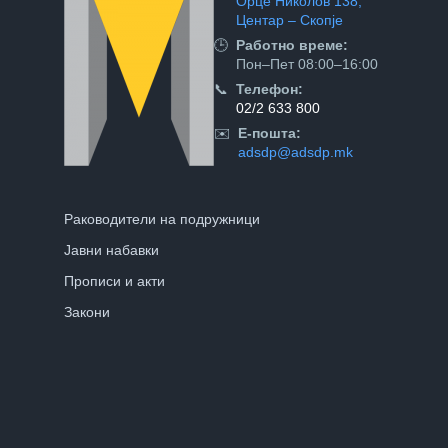
Орце Николов 138,
Центар – Скопје
🕒
Работно време:
Пон–Пет 08:00–16:00
📞
Телефон:
02/2 633 800
✉️
Е-пошта:
adsdp@adsdp.mk
Раководители на подружници
Јавни набавки
Прописи и акти
Закони