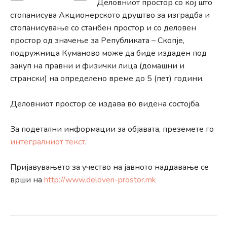
Деловниот простор со кој што
стопанисува Акционерското друштво за изградба и
стопанисување со станбен простор и со деловен
простор од значење за Републиката – Скопје,
подружница Куманово може да биде издаден под
закуп на правни и физички лица (домашни и
странски) на определено време до 5 (пет) години.
Деловниот простор се издава во видена состојба.
За подетални информации за објавата, преземете го
интегралниот текст
.
Пријавувањето за учество на јавното наддавање се
врши на
http://www.deloven-prostor.mk