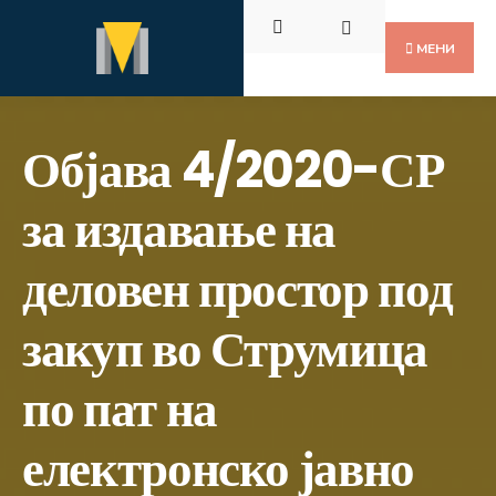
Пребарај
Скокни
за:
до
МЕНИ
содржината
Објава 4/2020-СР
за издавање на
деловен простор под
закуп во Струмица
по пат на
електронско јавно