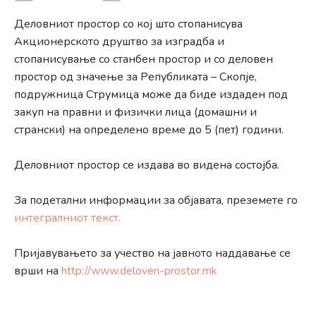
Деловниот простор со кој што стопанисува
Акционерското друштво за изградба и
стопанисување со станбен простор и со деловен
простор од значење за Републиката – Скопје,
подружница Струмица може да биде издаден под
закуп на правни и физички лица (домашни и
странски) на определено време до 5 (пет) години.
Деловниот простор се издава во видена состојба.
За подетални информации за објавата, преземете го
интегралниот текст.
Пријавувањето за учество на јавното наддавање се
врши на
http://www.deloven-prostor.mk