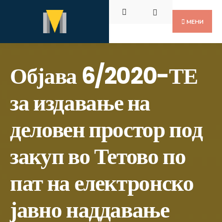
Пребарај
Скокни
за:
до
МЕНИ
содржината
Објава 6/2020-ТЕ
за издавање на
деловен простор под
закуп во Тетово по
пат на електронско
јавно наддавање