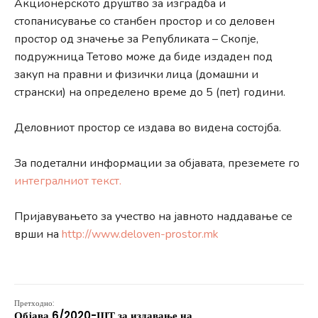
Акционерското друштво за изградба и
стопанисување со станбен простор и со деловен
простор од значење за Републиката – Скопје,
подружница Тетово може да биде издаден под
закуп на правни и физички лица (домашни и
странски) на определено време до 5 (пет) години.
Деловниот простор се издава во видена состојба.
За подетални информации за објавата, преземете го
интегралниот текст.
Пријавувањето за учество на јавното наддавање се
врши на
http://www.deloven-prostor.mk
Претходно:
Објава 6/2020-ШТ за издавање на