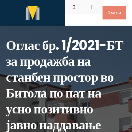
Пребарај
Скокни
за:
до
МЕНИ
содржината
Оглас бр. 1/2021-БТ
за продажба на
станбен простор во
Битола по пат на
усно позитивно
јавно наддавање