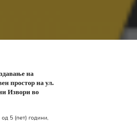
здавање на
вен простор на ул.
ни Извори во
од 5 (пет) години,