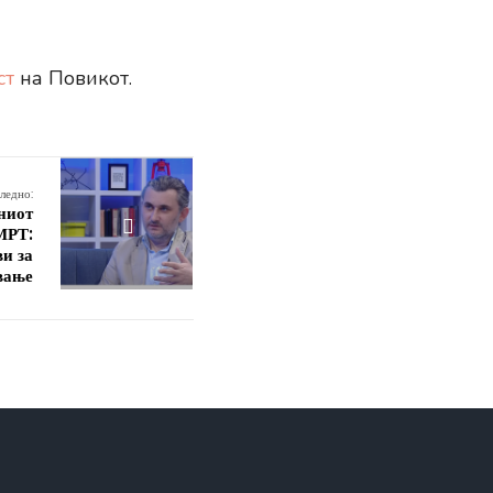
ст
на Повикот.
ледно:
ниот
 МРТ:
ви за
вање