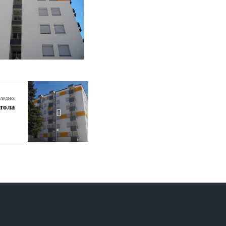
ледно:
тола