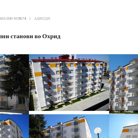
ИЈАЛНИ ФП1674
|
АДИССДП
лни станови во Охрид