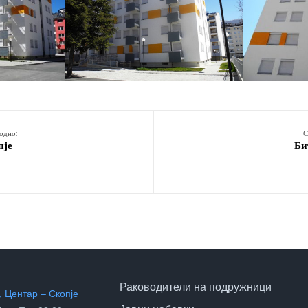
одно:
С
пје
Би
Раководители на подружници
 Центар – Скопје