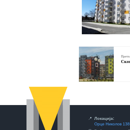
Претх
Ско
📍
Локација:
Орце Николов 138,