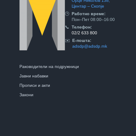
Орце Николов 138,
Центар – Скопје
🕒
Работно време:
Пон–Пет 08:00–16:00
📞
Телефон:
02/2 633 800
✉️
Е-пошта:
adsdp@adsdp.mk
Раководители на подружници
Јавни набавки
Прописи и акти
Закони