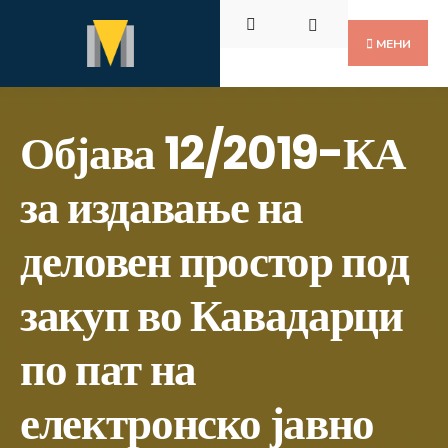
Пребарај
Скокни
за:
до
МЕНИ
содржината
Објава 12/2019-КА
за издавање на
деловен простор под
закуп во Кавадарци
по пат на
електронско јавно