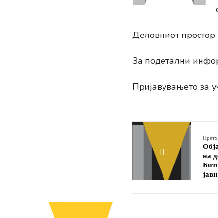
Деловниот простор с
За подетални инфор
Пријавувањето за у
Претх
Обја
на д
Бито
јавн