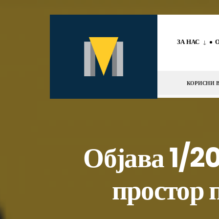
за:
Скокни
до
ЗА НАС
содржината
КОРИСНИ В
Објава 1/2
простор п