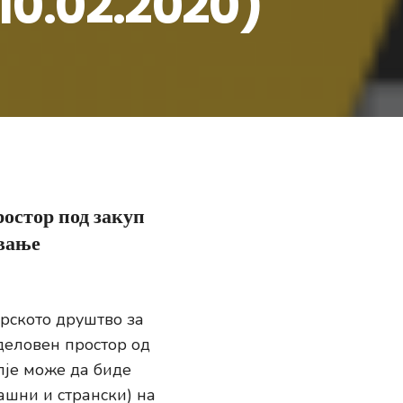
(10.02.2020)
остор под закуп
авање
рското друштво за
 деловен простор од
пје може да биде
ашни и странски) на