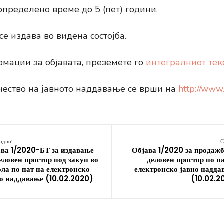
определено време до 5 (пет) години.
е издава во видена состојба.
мации за објавата, преземете го
интегралниот тек
чество на јавното наддавање се врши на
http://www
одно:
С
ва 1/2020-БТ за издавање
Објава 1/2020 за продажб
еловен простор под закуп во
деловен простор по п
ла по пат на електронско
електронско јавно надда
о наддавање (10.02.2020)
(10.02.2