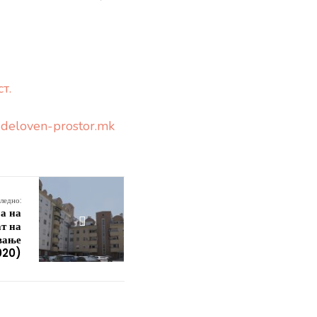
ст
.
.deloven-prostor.mk
ледно:
а на
ат на
вање
020)