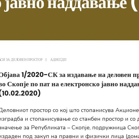
 јавно наддавање 
АСИ ЗА ДЕЛОВЕН ПРОСТОР
|
АДИССДП
Објава 1/2020-СК за издавање на деловен пр
во Скопје по пат на електронско јавно надд
(10.02.2020)
Деловниот простор со кој што стопанисува Акционе
изградба и стопанисување со станбен простор и со
значење за Републиката – Скопје, подружница Ско
издаден под закуп на правни и физички лица (дом