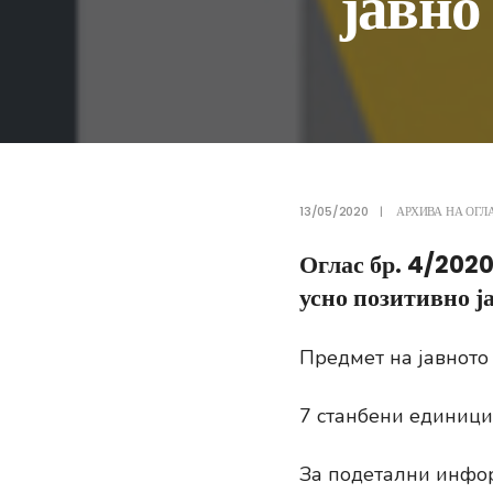
јавно
13/05/2020
|
АРХИВА НА ОГЛ
Оглас бр. 4/2020
усно позитивно ј
Предмет на јавното
7 станбени единици 
За подетални инфор