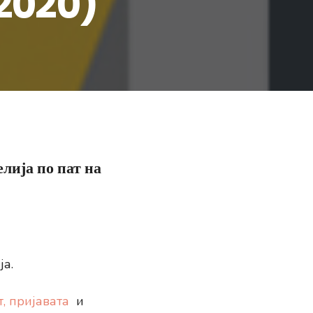
.2020)
лија по пат на
ја.
,
пријавата
и