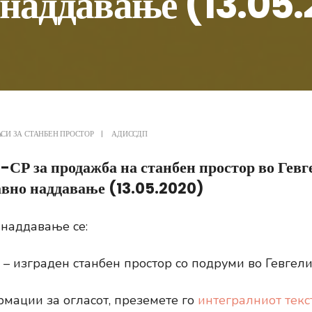
 наддавање (13.05
АСИ ЗА СТАНБЕН ПРОСТОР
|
АДИССДП
-СР за продажба на станбен простор во Гевге
авно наддавање (13.05.2020)
 наддавање се:
– изграден станбен простор со подруми во Гевгели
мации за огласот, преземете го
интегралниот текст