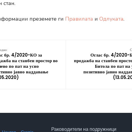
 стан.
нформации преземете ги
Правилата
и
Одлуката
.
одно:
С
ас бр. 4/2020-КО за
Оглас бр. 4/2020-Б
ажба на станбен простор во
продажба на станбен прост
ево по пат на усно
Битола по пат на
тивно јавно наддавање
позитивно јавно надда
.05.2020)
(13.05.2
Раководители на подружници