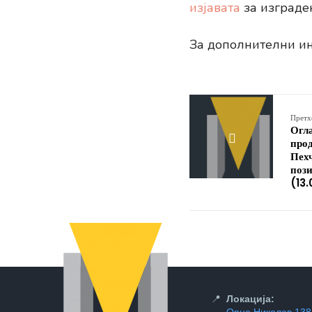
изјавата
за изграден
За дополнителни и
Претх
Огл
прод
Пехч
пози
(13
📍
Локација: