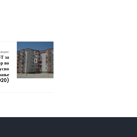
ледно:
Т за
ор во
 усно
вање
020)