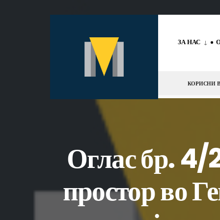
за:
Скокни
до
ЗА НАС
содржината
КОРИСНИ В
Оглас бр. 4/
простор во Ге