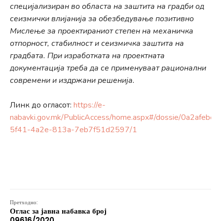
специјализиран во областа на заштита на градби од
сеизмички влијанија за обезбедување позитивно
Мислење за проектираниот степен на механичка
отпорност, стабилност и сеизмичка заштита на
градбата. При изработката на проектната
документација треба да се применуваат рационални
современи и издржани решенија.
Линк до огласот:
https://e-
nabavki.gov.mk/PublicAccess/home.aspx#/dossie/0a2afebe-
5f41-4a2e-813a-7eb7f51d2597/1
Претходно:
Оглас за јавна набавка број
09616/2020