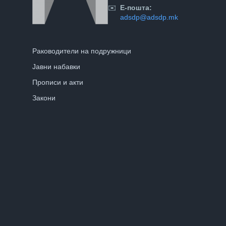
✉️
Е-пошта:
adsdp@adsdp.mk
Раководители на подружници
Јавни набавки
Прописи и акти
Закони