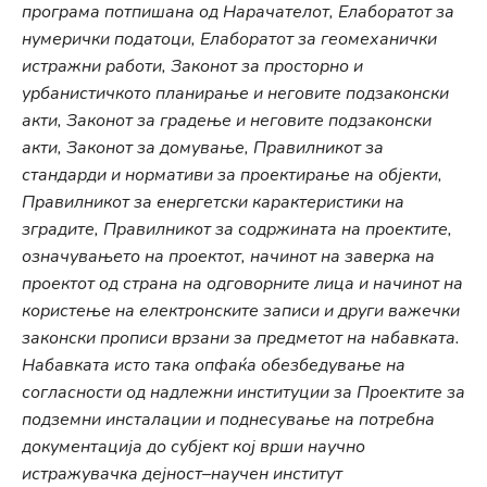
програма потпишана од Нарачателот, Елаборатот за
нумерички податоци, Елаборатот за геомеханички
истражни работи, Законот за просторно и
урбанистичкото планирање и неговите подзаконски
акти, Законот за градење и неговите подзаконски
акти, Законот за домување, Правилникот за
стандарди и нормативи за проектирање на објекти,
Правилникот за енергетски карактеристики на
зградите, Правилникот за содржината на проектите,
означувањето на проектот, начинот на заверка на
проектот од страна на одговорните лица и начинот на
користење на електронските записи и други важечки
законски прописи врзани за предметот на набавката.
Набавката исто така опфаќа обезбедување на
согласности од надлежни институции за Проектите за
подземни инсталации и поднесување на потребна
документација до субјект кој врши научно
истражувачка дејност–научен институт