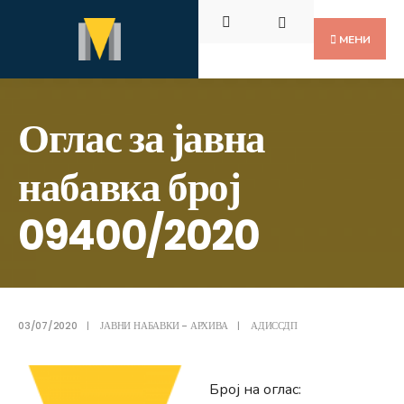
Пребарај
Скокни
за:
до
МЕНИ
содржината
Оглас за јавна
набавка број
09400/2020
03/07/2020
|
ЈАВНИ НАБАВКИ - АРХИВА
|
АДИССДП
Број на оглас: