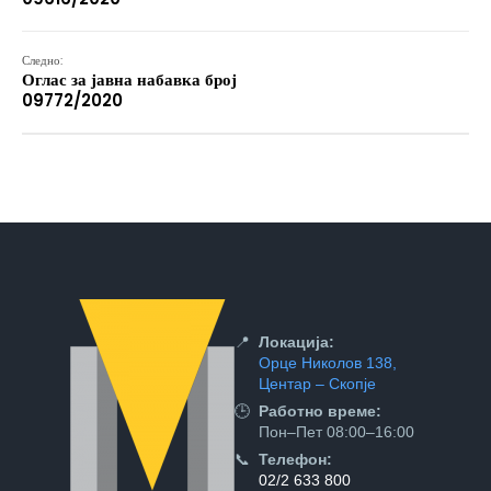
Следно:
Оглас за јавна набавка број
09772/2020
📍
Локација:
Орце Николов 138,
Центар – Скопје
🕒
Работно време:
Пон–Пет 08:00–16:00
📞
Телефон:
02/2 633 800