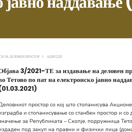
 јавно наддавање 
СИ ЗА ДЕЛОВЕН ПРОСТОР
|
АДИССДП
Објава 3/2021-ТЕ за издавање на деловен пр
во Тетово по пат на електронско јавно надд
(01.03.2021)
Деловниот простор со кој што стопанисува Акционе
изградба и стопанисување со станбен простор и со
значење за Републиката – Скопје, подружница Тет
издаден под закуп на правни и физички лица (дом