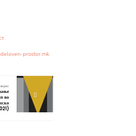
т.
.deloven-prostor.mk
ледно:
вање
уп во
онско
021)