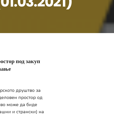
(01.03.2021)
остор под закуп
авање
рското друштво за
 деловен простор од
ово може да биде
ашни и странски) на