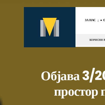
за:
Скокни
до
ЗА НАС
содржината
КОРИСНИ В
Објава 3/2
простор п