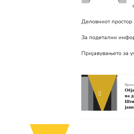
Деловниот простор с
За подетални инфор
Пријавувањето за у
Претх
Обј
на д
Штип
јавн