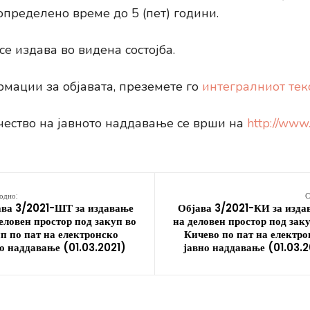
определено време до 5 (пет) години.
е издава во видена состојба.
мации за објавата, преземете го
интегралниот текс
чество на јавното наддавање се врши на
http://www
одно:
С
ава 3/2021-ШТ за издавање
Објава 3/2021-КИ за изда
еловен простор под закуп во
на деловен простор под зак
 по пат на електронско
Кичево по пат на електр
о наддавање (01.03.2021)
јавно наддавање (01.03.2