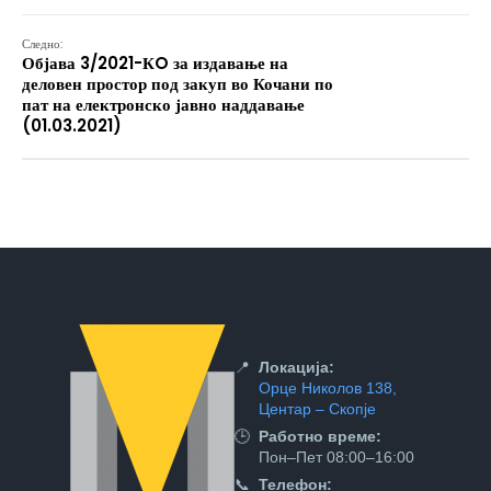
Следно:
Објава 3/2021-КO за издавање на
деловен простор под закуп во Кочани по
пат на електронско јавно наддавање
(01.03.2021)
📍
Локација:
Орце Николов 138,
Центар – Скопје
🕒
Работно време:
Пон–Пет 08:00–16:00
📞
Телефон: