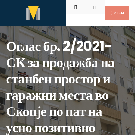
Пребарај
Скокни
за:
до
МЕНИ
содржината
Оглас бр. 2/2021-
СК за продажба на
станбен простор и
гаражни места во
Скопје по пат на
усно позитивно