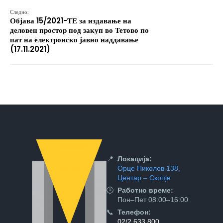
Следно:
Објава 15/2021-ТЕ за издавање на
деловен простор под закуп во Тетово по
пат на електронско јавно наддавање
(17.11.2021)
📍
Локација:
Орце Николов 138,
Центар – Скопје
🕒
Работно време:
Пон–Пет 08:00–16:00
📞
Телефон:
02/2 633 800