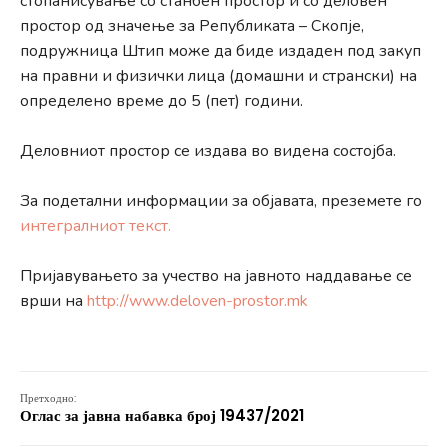
стопанисување со станбен простор и со деловен
простор од значење за Републиката – Скопје,
подружница Штип може да биде издаден под закуп
на правни и физички лица (домашни и странски) на
определено време до 5 (пет) години.
Деловниот простор се издава во видена состојба.
За подетални информации за објавата, преземете го
интегралниот текст.
Пријавувањето за учество на јавното наддавање се
врши на
http://www.deloven-prostor.mk
Претходно:
Оглас за јавна набавка број 19437/2021