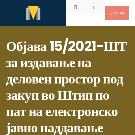
Пребарај
Скокни
за:
до
МЕНИ
содржината
Објава 15/2021-ШТ
за издавање на
деловен простор под
закуп во Штип по
пат на електронско
јавно наддавање