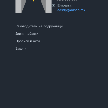
✉️
Е-пошта:
adsdp@adsdp.mk
Раководители на подружници
Јавни набавки
Прописи и акти
Закони